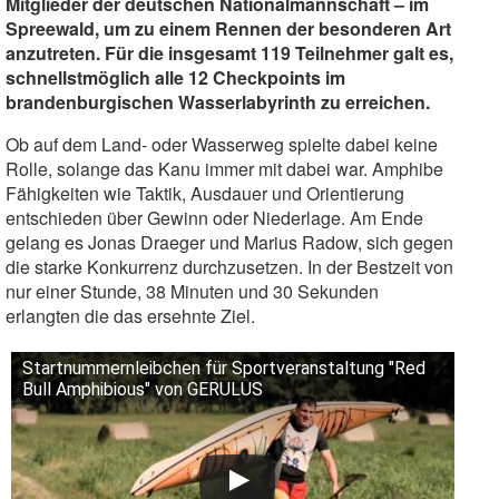
Mitglieder der deutschen Nationalmannschaft – im
Spreewald, um zu einem Rennen der besonderen Art
anzutreten. Für die insgesamt 119 Teilnehmer galt es,
schnellstmöglich alle 12 Checkpoints im
brandenburgischen Wasserlabyrinth zu erreichen.
Ob auf dem Land- oder Wasserweg spielte dabei keine
Rolle, solange das Kanu immer mit dabei war. Amphibe
Fähigkeiten wie Taktik, Ausdauer und Orientierung
entschieden über Gewinn oder Niederlage. Am Ende
gelang es Jonas Draeger und Marius Radow, sich gegen
die starke Konkurrenz durchzusetzen. In der Bestzeit von
nur einer Stunde, 38 Minuten und 30 Sekunden
erlangten die das ersehnte Ziel.
Startnummernleibchen für Sportveranstaltung "Red
Bull Amphibious" von GERULUS