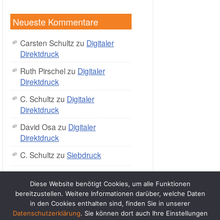
Neueste Kommentare
Carsten Schultz
zu
Digitaler
Direktdruck
Ruth Pirschel
zu
Digitaler
Direktdruck
C. Schultz
zu
Digitaler
Direktdruck
David Osa
zu
Digitaler
Direktdruck
C. Schultz
zu
Siebdruck
Diese Website benötigt Cookies, um alle Funktionen
bereitzustellen. Weitere Informationen darüber, welche Daten
in den Cookies enthalten sind, finden Sie in unserer
Datenschutzerklärung
. Sie können dort auch Ihre Einstellungen