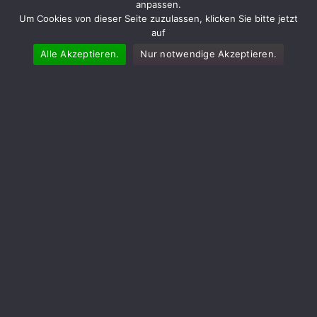
anpassen.
Um Cookies von dieser Seite zuzulassen, klicken Sie bitte jetzt
auf
Alle Akzeptieren.
Nur notwendige Akzeptieren.
Folgen Sie uns!
Bestellinfos
Produktanfrage
Druckpreise
Druckvorlagen
Lieferzeiten und Bedingungen