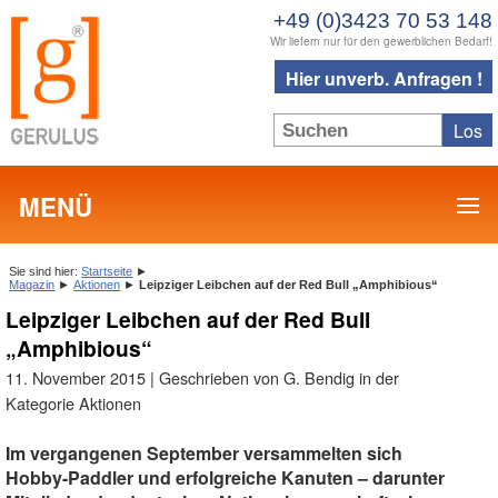
+49 (0)3423 70 53 148
Wir liefern nur für den gewerblichen Bedarf!
Hier unverb. Anfragen !
MENÜ
Sie sind hier:
Startseite
►
Magazin
►
Aktionen
►
Leipziger Leibchen auf der Red Bull „Amphibious“
Leipziger Leibchen auf der Red Bull
„Amphibious“
11. November 2015 | Geschrieben von G. Bendig in der
Kategorie Aktionen
Im vergangenen September versammelten sich
Hobby-Paddler und erfolgreiche Kanuten – darunter