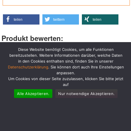
teilen
twittern
teilen
Produkt bewerten:
Polypropylen 34 x 42
:
Diese Website benötigt Cookies, um alle Funktionen
bereitzustellen. Weitere Informationen darüber, welche Daten
4,66
von
5
Punkten, basierend auf
311
abgegebenen
in den Cookies enthalten sind, finden Sie in unserer
Stimmen.
Datenschutzerklärung
. Sie können dort auch Ihre Einstellungen
Du hast bereits abgestimmt.
anpassen.
Um Cookies von dieser Seite zuzulassen, klicken Sie bitte jetzt
auf
Alle Akzeptieren.
Nur notwendige Akzeptieren.