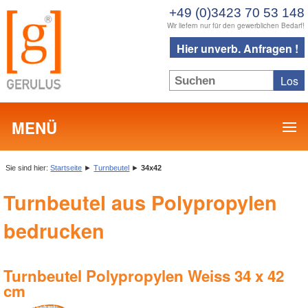
+49 (0)3423 70 53 148
Wir liefern nur für den gewerblichen Bedarf!
Hier unverb. Anfragen !
MENÜ
Sie sind hier:
Startseite
►
Turnbeutel
►
34x42
Turnbeutel aus Polypropylen
bedrucken
Turnbeutel Polypropylen Weiss 34 x 42
cm