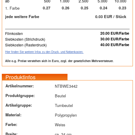
ab
500
1.000
2.500
5.000
10.000
1. Farbe
0.27
0.26
0.25
0.24
0.23
jede weitere Farbe
0.03 EUR / Stück
Filmkosten
20.00 EUR/Farbe
Siebkosten (Strichdruck)
30.00 EUR/Farbe
Siebkosten (Rasterdruck)
40.00 EUR/Farbe
Hier finden Sie weitere Infos zu den Druck- und Nebenkosten.
Alle o.g. Preise verstehen sich in Euro, zzgl. der gesetzlichen Mehrwertsteuer.
Produktinfos
Artikelnummer:
NTBWE3442
Produktgruppe:
Beutel
Artikelgruppe:
Turnbeutel
Material:
Polypropylen
Farbe:
Weiss
Breite:
ca. 34 cm